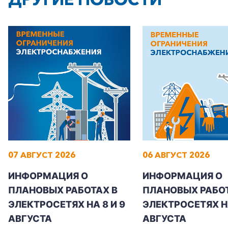
Частным клиентам
Корпоративным клиентам
Заказать обратный звонок
07 АВГУСТ 2026
06 АВГУСТ 2026
ИНФОРМАЦИЯ О
ИНФОРМАЦИЯ О
ПЛАНОВЫХ РАБОТАХ В
ПЛАНОВЫХ РАБОТ
ЭЛЕКТРОСЕТЯХ НА 8 И 9
ЭЛЕКТРОСЕТЯХ Н
АВГУСТА
АВГУСТА