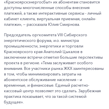
«Красноярскэнергосбыт» их абонентам становится
доступны многочисленные способы внесения
платежей, а также интерактивные сервисы - личный
+7-800-700-24-57
кабинет клиента, виртуальная приемная, онлайн-
Частным клиентам
платежи», — рассказала Юлия Смирнова.
Корпоративным клиентам
Председатель оргкомитета VIII Сибирского
энергетического форума, и.о. министра
промышленности, энергетики и торговли
Заказать обратный звонок
Красноярского края Анатолий Цыкалов в
заключении встречи отметил большие перспективы
проекта в регионе. «Тема заслуживает особого
внимания. Все участники рынка ЖКХ заинтересованы
в том, чтобы минимизировать затраты на
абонентское обслуживание населения – и
временные, и финансовые. Единый расчетно-
кассовый центр позволяет это сделать. Зарубежная
практика показывает, что за такой системой
будущее».