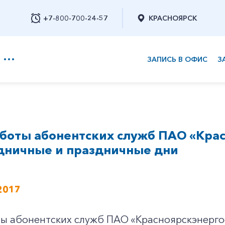
+7-800-700-24-57
КРАСНОЯРСК
ЗАПИСЬ В ОФИС
З
+7-800-700-24-57
боты абонентских служб ПАО «Кра
Заказать обратный звонок
дничные и праздничные дни
2017
ты абонентских служб ПАО «Красноярскэнерго