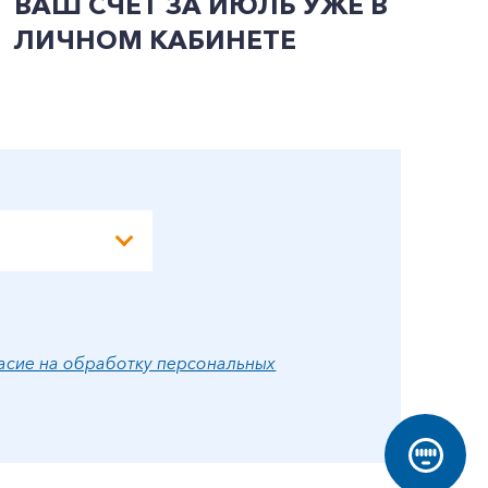
ВАШ СЧЕТ ЗА ИЮЛЬ УЖЕ В
И
ЛИЧНОМ КАБИНЕТЕ
П
Э
А
асие на обработку персональных