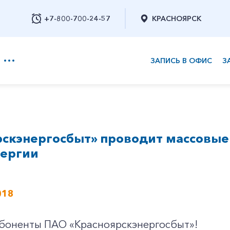
+7-800-700-24-57
КРАСНОЯРСК
ЗАПИСЬ В ОФИС
З
+7-800-700-24-57
рскэнергосбыт» проводит массовые
Заказать обратный звонок
нергии
018
боненты ПАО «Красноярскэнергосбыт»!