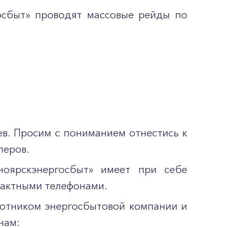
осбыт» проводят массовые рейды по
в. Просим с пониманием отнестись к
леров.
ярскэнергосбыт» имеет при себе
тактными телефонами.
ботником энергосбытовой компании и
нам: