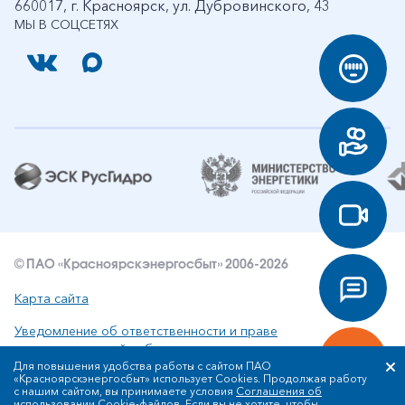
660017, г. Красноярск, ул. Дубровинского, 43
МЫ В СОЦСЕТЯХ
© ПАО «Красноярскэнергосбыт» 2006-2026
Карта сайта
Уведомление об ответственности и праве
интеллектуальной собственности
Для повышения удобства работы с сайтом ПАО
«Красноярскэнергосбыт» использует Cookies. Продолжая работу
Политика ПАО «Красноярскэнергосбыт» в отношении
с нашим сайтом, вы принимаете условия
Соглашения об
обработки персональных данных
использовании Cookie-файлов
. Если вы не хотите, чтобы