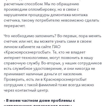
расчетным способом. Мы по обращению
производим опломбировку, но в связи с
+7-800-700-24-57
Частным клиентам
нарушением процедуры демонтажа-монтажа
счетчика, такому потребителю невозможно сделать
Корпоративным клиентам
перерасчет.
Что необходимо запомнить? Во-первых, пора менять
Заказать обратный звонок
счетчик или нет, вы можете узнать сами в своем
личном кабинете на сайте ПАО
«Красноярскэнергосбыт». Те, кто не владеет
интернет-технологиями, могут позвонить в нашу
справочную службу. Во-вторых, у наших сотрудников
есть служебное удостоверение, и они никогда не
принимают наличные деньги от населения.
Проверить, есть ли в Красноярскэнергосбыт
сотрудник с такой фамилией тоже всегда можно
через контактный центр.
- В моем частном доме
проблемы с
напряжением: перегорают лампы,