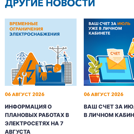
ДРУГИЕ НОВОСТИ
Частным клиентам
Корпоративным клиентам
Заказать обратный звонок
06 АВГУСТ 2026
06 АВГУСТ 2026
ИНФОРМАЦИЯ О
ВАШ СЧЕТ ЗА ИЮ
ПЛАНОВЫХ РАБОТАХ В
В ЛИЧНОМ КАБИН
ЭЛЕКТРОСЕТЯХ НА 7
АВГУСТА