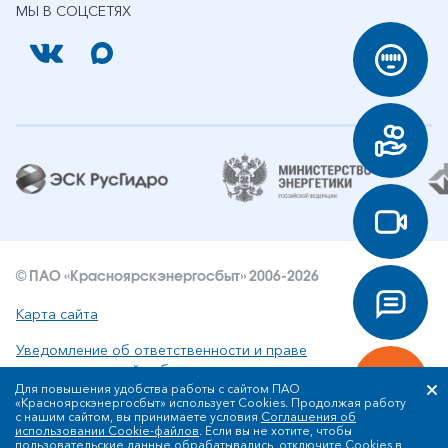
МЫ В СОЦСЕТЯХ
© ПАО «Красноярскэнергосбыт» 2006-2026
Карта сайта
Уведомление об ответственности и праве
интеллектуальной собственности
Для повышения удобства работы с сайтом ПАО
«Красноярскэнергосбыт» использует Cookies. Продолжая работу
Политика ПАО «Красноярскэнергосбыт» в отношении
с нашим сайтом, вы принимаете условия
Соглашения об
обработки персональных данных
использовании Cookie-файлов
. Если вы не хотите, чтобы
пользовательские данные обрабатывались, отключите Cookies в