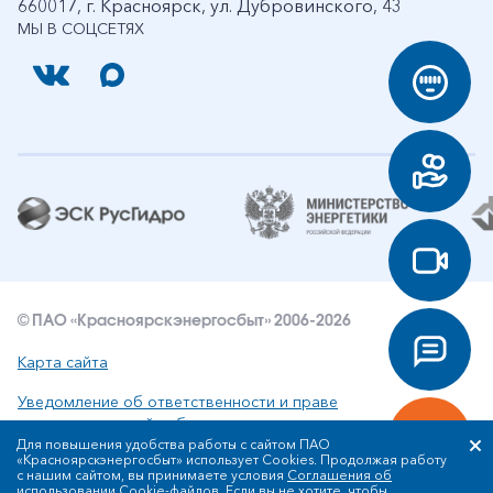
660017, г. Красноярск, ул. Дубровинского, 43
МЫ В СОЦСЕТЯХ
© ПАО «Красноярскэнергосбыт» 2006-2026
Карта сайта
Уведомление об ответственности и праве
интеллектуальной собственности
Для повышения удобства работы с сайтом ПАО
«Красноярскэнергосбыт» использует Cookies. Продолжая работу
Политика ПАО «Красноярскэнергосбыт» в отношении
с нашим сайтом, вы принимаете условия
Соглашения об
обработки персональных данных
использовании Cookie-файлов
. Если вы не хотите, чтобы