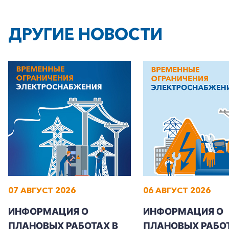
+7-800-700-24-57
Частным клиентам
ДРУГИЕ НОВОСТИ
Корпоративным клиентам
Заказать обратный звонок
07 АВГУСТ 2026
06 АВГУСТ 2026
ИНФОРМАЦИЯ О
ИНФОРМАЦИЯ О
ПЛАНОВЫХ РАБОТАХ В
ПЛАНОВЫХ РАБОТ