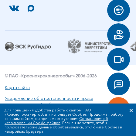
© ПАО «Красноярскэнергосбыт» 2006-2026
Карта сайта
Уведомление об ответственности и праве
интеллектуальной собственности
Для повышения удобства работы с сайтом ПАО
«Красноярскэнергосбыт» использует Cookies. Продолжая работу
Политика ПАО «Красноярскэнергосбыт» в отношении
с нашим сайтом, вы принимаете условия
Соглашения об
обработки персональных данных
использовании Cookie-файлов
. Если вы не хотите, чтобы
пользовательские данные обрабатывались, отключите Cookies в
настройках браузера.