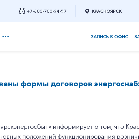
+7-800-700-24-57
КРАСНОЯРСК
ЗАПИСЬ В ОФИС
З
+7-800-700-24-57
ваны формы договоров энергосна
Заказать обратный звонок
ярскэнергосбыт» информирует о том, что Кра
сновных положений
функционирования розничн