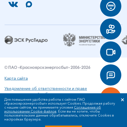
© ПАО «Красноярскэнергосбыт» 2006-2026
Карта сайта
Уведомление об ответственности и праве
интеллектуальной собственности
Для повышения удобства работы с сайтом ПАО
«Красноярскэнергосбыт» использует Cookies. Продолжая работу
Политика ПАО «Красноярскэнергосбыт» в отношении
с нашим сайтом, вы принимаете условия
Соглашения об
обработки персональных данных
использовании Cookie-файлов
. Если вы не хотите, чтобы
пользовательские данные обрабатывались, отключите Cookies в
настройках браузера.