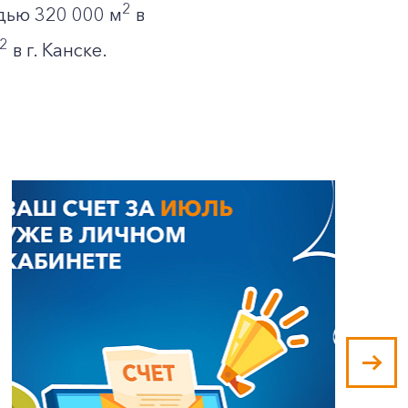
2
адью 320 000 м
в
2
в г. Канске.