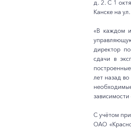
д. 2. С 1 ок
Канске на ул.
«В каждом и
управляющую
директор по
сдачи в экс
построенные 
лет назад в
необходимые
зависимости 
С учётом пр
ОАО «Красно