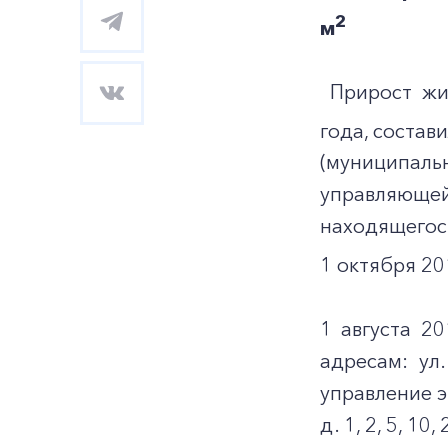
2
м
Прирост жил
года, состав
(муниципал
управляющей
находящегося
1 октября 20
1 августа 2
адресам: ул
управление э
д. 1, 2, 5, 1