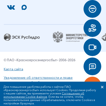
© ПАО «Красноярскэнергосбыт» 2006-2026
Карта сайта
Уведомление об ответственности и праве
интеллектуальной собственности
Для повышения удобства работы с сайтом ПАО
«Красноярскэнергосбыт» использует Cookies. Продолжая работу
Политика ПАО «Красноярскэнергосбыт» в отношении
с нашим сайтом, вы принимаете условия
Соглашения об
обработки персональных данных
использовании Cookie-файлов
. Если вы не хотите, чтобы
пользовательские данные обрабатывались, отключите Cookies в
настройках браузера.