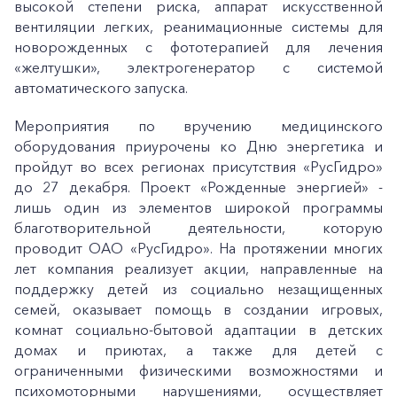
высокой степени риска, аппарат искусственной
вентиляции легких, реанимационные системы для
новорожденных с фототерапией для лечения
«желтушки», электрогенератор с системой
автоматического запуска.
Мероприятия по вручению медицинского
оборудования приурочены ко Дню энергетика и
пройдут во всех регионах присутствия «РусГидро»
до 27 декабря. Проект «Рожденные энергией» -
лишь один из элементов широкой программы
+7-800-700-24-57
благотворительной деятельности, которую
Частным клиентам
проводит ОАО «РусГидро». На протяжении многих
лет компания реализует акции, направленные на
Корпоративным клиентам
поддержку детей из социально незащищенных
семей, оказывает помощь в создании игровых,
комнат социально-бытовой адаптации в детских
Заказать обратный звонок
домах и приютах, а также для детей с
ограниченными физическими возможностями и
психомоторными нарушениями, осуществляет