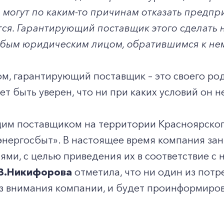
 могут по каким-то причинам отказать предп
ся. Гарантирующий поставщик этого сделать 
юбым юридическим лицом, обратившимся к нем
м, гарантирующий поставщик – это своего род
т быть уверен, что ни при каких условий он н
+7-800-700-24-57
им поставщиком на территории Красноярског
Частным клиентам
энергосбыт». В настоящее время компания за
Корпоративным клиентам
ями, с целью приведения их в соответствие с
.В.Никифорова
отметила, что ни один из потр
з внимания компании, и будет проинформиров
Заказать обратный звонок