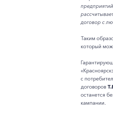
предприятий
рассчитывает
договор с л
Таким образо
который може
Гарантирующ
«Красноярск
с потребител
договоров
Т
останется бе
кампании.