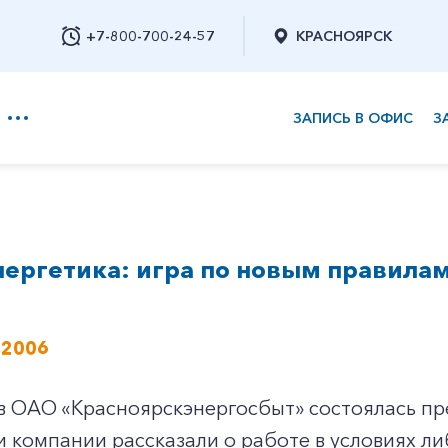
+7-800-700-24-57
КРАСНОЯРСК
ЗАПИСЬ В ОФИС
З
+7-800-700-24-57
ергетика: игра по новым правила
Заказать обратный звонок
 2006
в ОАО «Красноярскэнергосбыт» состоялась пр
 компании рассказали о работе в условиях л