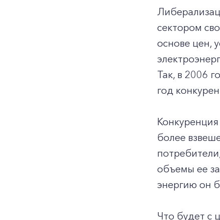
Либерализац
сектором сво
основе цен, 
электроэнерг
Так, в 2006 
год конкурен
Конкуренция 
более взвеш
потребители,
объемы ее за
энергию он б
Что будет с 