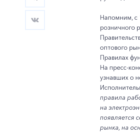
Напомним, с 
розничного р
Правительств
оптового рын
Правилах фу
На пресс-кон
узнавших о н
Исполнитель
правила рабо
на электроэн
появляется с
рынка, на ос