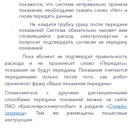
покажется, что система неправильно приняла
показания, необходимо сказать слово «Нет» и
снова передать данные.
· Не кладите трубку сразу после передачи
показаний! Система обязательно назовет вам
сложившийся расход электроэнергии и
попросит подтвердить согласие на передачу
показаний.
· Пока абонент не подтвердит правильность
расхода и не произнесет слово «Передать»,
показания не будут переданы. Показания считаются
переданными только после того, как робот
произнесет фразу «Ваши показания переданы».
+7-800-700-24-57
Частным клиентам
Ознакомиться с другими дистанционными
способами передачи показаний можно на сайте
Корпоративным клиентам
ПАО «Красноярскэнергосбыт» в разделе «
Онлайн-
сервисы
». Там же размещены пошаговые
инструкции.
Заказать обратный звонок