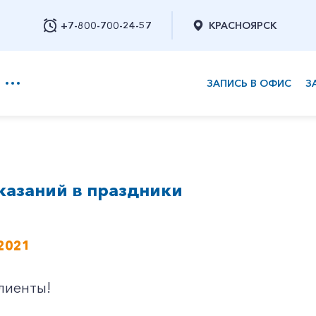
+7-800-700-24-57
КРАСНОЯРСК
ЗАПИСЬ В ОФИС
З
+7-800-700-24-57
казаний в праздники
Заказать обратный звонок
2021
лиенты!