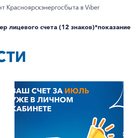
унт Красноярскэнергосбыта в Viber
ер лицевого счета (12 знаков)*показание
СТИ
+7-800-700-24-57
Частным клиентам
Корпоративным клиентам