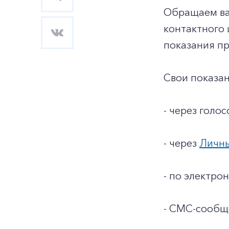
Обращаем ва
контактного 
показания п
Свои показан
- через голо
- через
Личн
- по электро
- СМС-сообщ