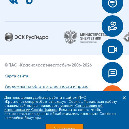
© ПАО «Красноярскэнергосбыт» 2006-2026
Карта сайта
Уведомление об ответственности и праве
интеллектуальной собственности
Для повышения удобства работы с сайтом ПАО
«Красноярскэнергосбыт» использует Cookies. Продолжая работу
Политика ПАО «Красноярскэнергосбыт» в отношении
с нашим сайтом, вы принимаете условия
Соглашения об
обработки персональных данных
использовании Cookie-файлов
. Если вы не хотите, чтобы
пользовательские данные обрабатывались, отключите Cookies в
настройках браузера.
Разработка сайта
Я принимаю