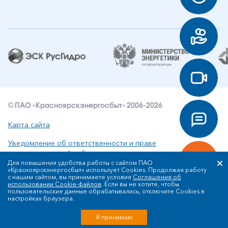
© ПАО «Красноярскэнергосбыт» 2006-2026
Карта сайта
Уведомление об ответственности и праве
интеллектуальной собственности
Для повышения удобства работы с сайтом ПАО
«Красноярскэнергосбыт» использует Cookies. Продолжая работу
Политика ПАО «Красноярскэнергосбыт» в отношении
с нашим сайтом, вы принимаете условия
Соглашения об
обработки персональных данных
использовании Cookie-файлов
. Если вы не хотите, чтобы
пользовательские данные обрабатывались, отключите Cookies в
настройках браузера.
Разработка сайта
Я принимаю