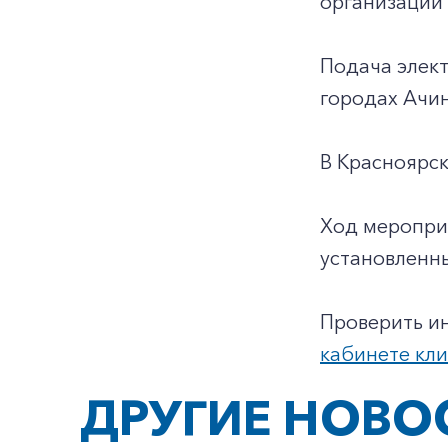
организаций
Подача элект
городах Ачин
В Красноярск
Ход меропри
установленн
Проверить и
кабинете кл
ДРУГИЕ НОВО