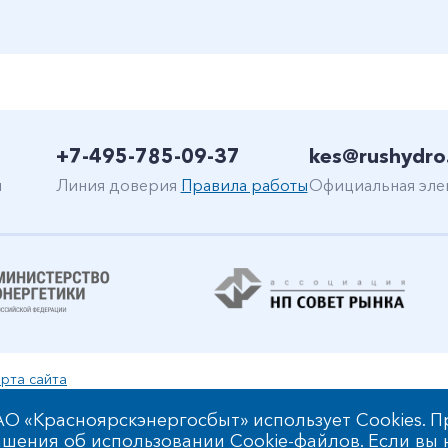
+7-495-785-09-37
kes@rushydro
н
Линия доверия
Правила работы
Официальная эле
рта сайта
уальной собственности
О «Красноярскэнергосбыт» использует Cookies. П
шения об использовании Cookie-файлов
. Если вы