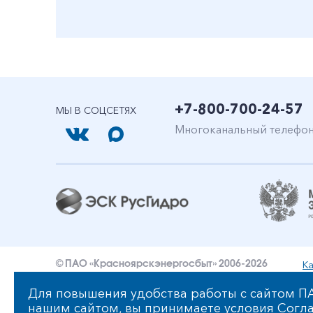
+7-800-700-24-57
МЫ В СОЦСЕТЯХ
Многоканальный телефо
Ка
© ПАО «Красноярскэнергосбыт» 2006-2026
Уведомление об ответственности и праве интеллект
Для повышения удобства работы с сайтом ПА
нашим сайтом, вы принимаете условия
Согла