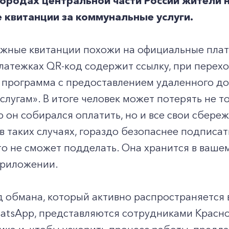
ородах центральной части России жители 
квитанции за коммунальные услуги.
жные квитанции похожи на официальные плате
атежках QR-код содержит ссылку, при перехо
 программа с предоставлением удаленного д
услугам». В итоге человек может потерять не 
 он собирался оплатить, но и все свои сбере
 таких случаях, гораздо безопаснее подписат
о не сможет подделать. Она хранится в ваше
риложении.
д обмана, который активно распространяется
hatsApp, представляются сотрудниками Красн