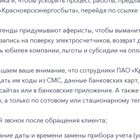
ика и, чтобы ускорить процесс работы, предл
Красноярскэнергосбыта», перейдя по ссылке 
егенды придумывают аферисты, чтобы выманит
запись на поверку электросчетчиков, возврат 
ть юбилея компании, льготы и субсидии на опл
ащаем ваше внимание, что сотрудники ПАО «
ать им коды из СМС, данные банковских карт,
сайтах или в банковские приложения. А также 
 а только по сотовому или стационарному теле
+7-800-700-24-57
Частным клиентам
 звонок после обращения клиента;
ание даты и времени замены прибора учета (ус
Корпоративным клиентам