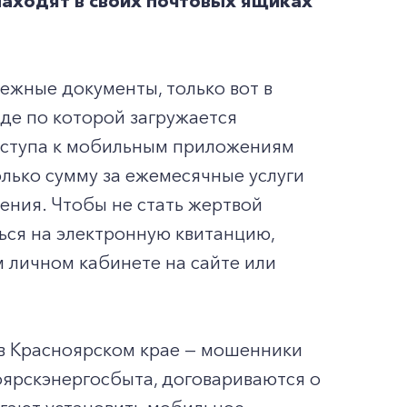
находят в своих почтовых ящиках
жные документы, только вот в
де по которой загружается
оступа к мобильным приложениям
только сумму за ежемесячные услуги
жения. Чтобы не стать жертвой
ься на электронную квитанцию,
м личном кабинете на сайте или
 в Красноярском крае — мошенники
оярскэнергосбыта, договариваются о