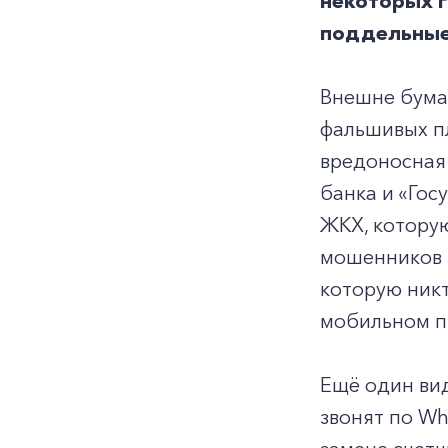
некоторых г
поддельные 
Внешне бума
фальшивых пл
вредоносная
банка и «Гос
ЖКХ, которую
мошенников в
которую никт
мобильном п
Ещё один ви
звонят по W