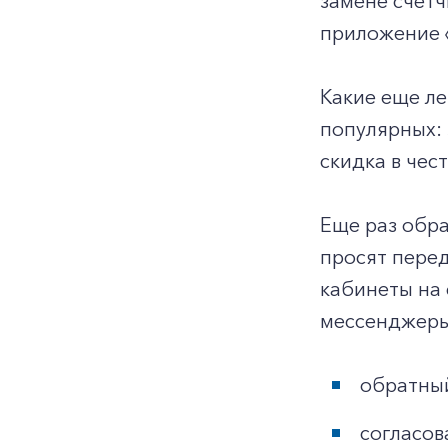
замене счетч
приложение «
Какие еще л
популярных: 
скидка в чес
Еще раз обр
просят перед
кабинеты на 
мессенджеры,
обратный
согласов