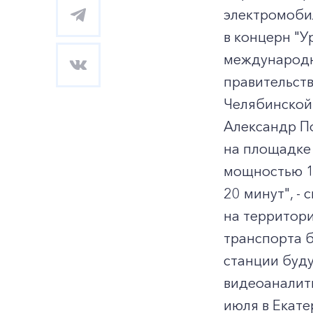
электромоби
в концерн "У
международн
правительст
Челябинской 
Александр По
на площадке
мощностью 1
20 минут", -
на территори
транспорта б
станции буду
видеоаналити
июля в Екат