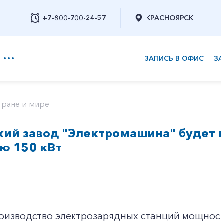
+7-800-700-24-57
КРАСНОЯРСК
ЗАПИСЬ В ОФИС
З
+7-800-700-24-57
тране и мире
кий завод "Электромашина" будет 
Заказать обратный звонок
ю 150 кВт
4
оизводство электрозарядных станций мощност