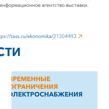
 информационное агентство выставки.
tps://tass.ru/ekonomika/21304493
СТИ
+7-800-700-24-57
Частным клиентам