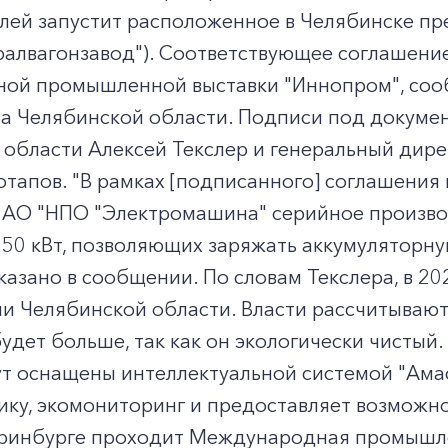
лей запустит расположенное в Челябинске пр
ралвагонзавод"). Соответствующее соглашени
ой промышленной выставки "Иннопром", соо
ва Челябинской области. Подписи под докуме
области Алексей Текслер и генеральный дире
тапов. "В рамках [подписанного] соглашения 
 АО "НПО "Электромашина" серийное произво
50 кВт, позволяющих заряжать аккумуляторну
 сказано в сообщении. По словам Текслера, в 2
и Челябинской области. Власти рассчитывают 
удет больше, так как он экологически чистый
т оснащены интеллектуальной системой "Амас
ку, экомониторинг и предоставляет возможнос
еринбурге проходит Международная промышле