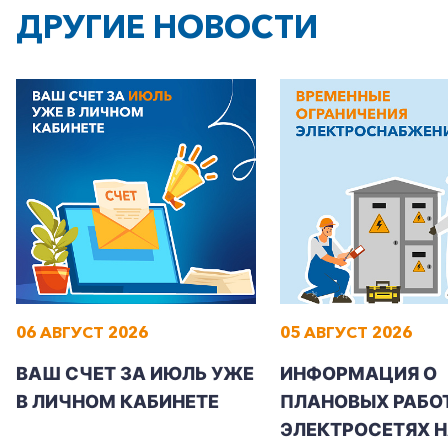
+7-800-700-24-57
Частным клиентам
ДРУГИЕ НОВОСТИ
Корпоративным клиентам
Заказать обратный звонок
06 АВГУСТ 2026
05 АВГУСТ 2026
ВАШ СЧЕТ ЗА ИЮЛЬ УЖЕ
ИНФОРМАЦИЯ О
В ЛИЧНОМ КАБИНЕТЕ
ПЛАНОВЫХ РАБОТ
ЭЛЕКТРОСЕТЯХ Н