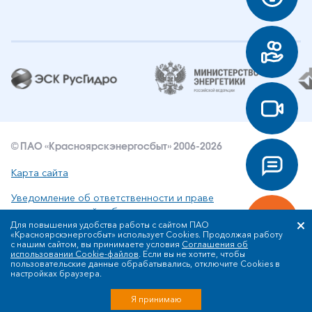
© ПАО «Красноярскэнергосбыт» 2006-2026
Карта сайта
Уведомление об ответственности и праве
интеллектуальной собственности
Для повышения удобства работы с сайтом ПАО
«Красноярскэнергосбыт» использует Cookies. Продолжая работу
Политика ПАО «Красноярскэнергосбыт» в отношении
с нашим сайтом, вы принимаете условия
Соглашения об
обработки персональных данных
использовании Cookie-файлов
. Если вы не хотите, чтобы
пользовательские данные обрабатывались, отключите Cookies в
настройках браузера.
Разработка сайта
Я принимаю