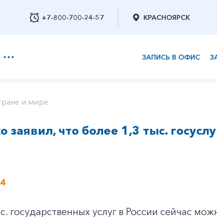
+7-800-700-24-57
КРАСНОЯРСК
ЗАПИСЬ В ОФИС
З
+7-800-700-24-57
тране и мире
о заявил, что более 1,3 тыс. госусл
Заказать обратный звонок
24
с. государственных услуг в России сейчас мож