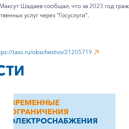
Максут Шадаев сообщал, что за 2023 год гра
твенных услуг через "Госуслуги".
tps://tass.ru/obschestvo/21205719
СТИ
+7-800-700-24-57
Частным клиентам