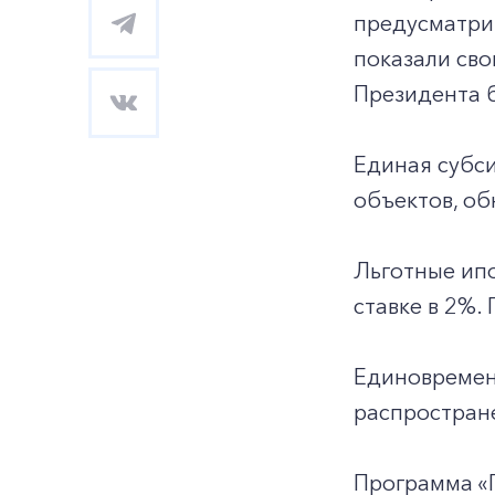
предусматрив
показали сво
Президента б
Единая субси
объектов, об
Льготные ипо
ставке в 2%.
Единовремен
распростране
Программа «Г