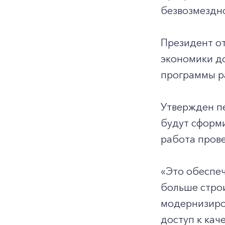
безвозмездно
Президент от
экономики д
программы р
Утвержден пе
будут сформи
работа пров
«Это обеспеч
больше строи
модернизиро
доступ к кач