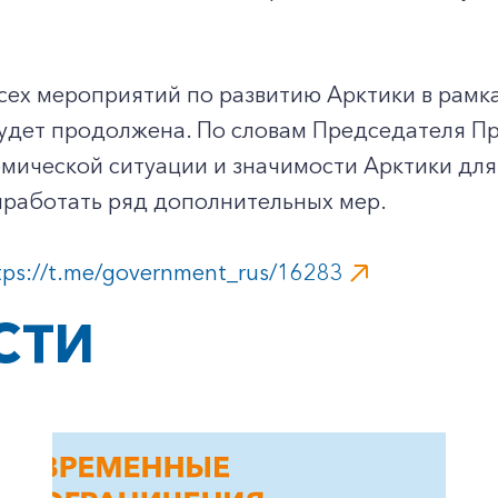
сех мероприятий по развитию Арктики в рамка
удет продолжена. По словам Председателя Пр
мической ситуации и значимости Арктики для
ыработать ряд дополнительных мер.
+7-800-700-24-57
Частным клиентам
tps://t.me/government_rus/16283
Корпоративным клиентам
СТИ
Заказать обратный звонок