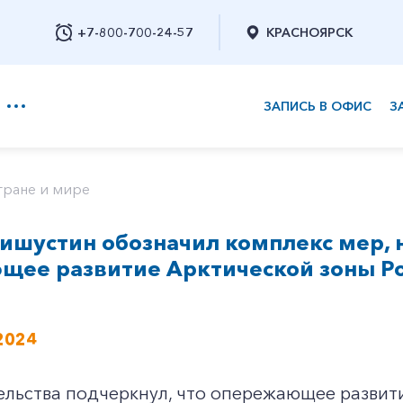
+7-800-700-24-57
КРАСНОЯРСК
ЗАПИСЬ В ОФИС
З
+7-800-700-24-57
тране и мире
ишустин обозначил комплекс мер, 
Заказать обратный звонок
щее развитие Арктической зоны Р
2024
ельства подчеркнул, что опережающее развит