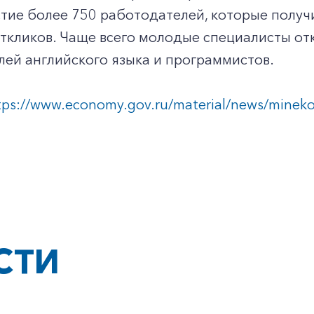
+7-800-700-24-57
тие более 750 работодателей, которые получ
Частным клиентам
ткликов. Чаще всего молодые специалисты отк
Корпоративным клиентам
ей английского языка и программистов.
tps://www.economy.gov.ru/material/news/mineko
Заказать обратный звонок
СТИ