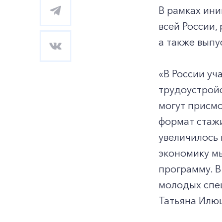
В рамках ин
всей России,
а также выпу
«В России уч
трудоустройс
могут присмо
формат стажи
увеличилось 
экономику м
программу. В
молодых спец
Татьяна Илю