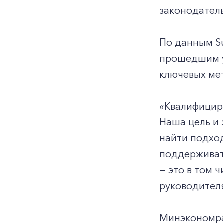
законодатель
По данным S
прошедшим у
ключевых мет
«Квалифициро
Наша цель и 
найти подход
поддерживат
— это в том 
руководител
Минэкономраз