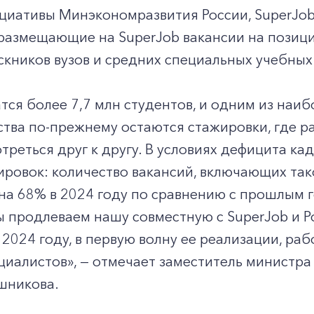
ициативы Минэкономразвития России, SuperJo
 размещающие на SuperJob вакансии на позици
скников вузов и средних специальных учебных
атся более 7,7 млн студентов, и одним из на
тва по-прежнему остаются стажировки, где р
треться друг к другу. В условиях дефицита к
ровок: количество вакансий, включающих так
на 68% в 2024 году по сравнению с прошлым 
ы продлеваем нашу совместную с SuperJob и
 2024 году, в первую волну ее реализации, ра
иалистов», — отмечает заместитель министра
шникова.