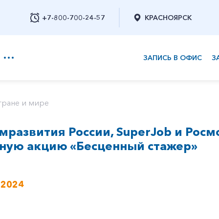
+7-800-700-24-57
КРАСНОЯРСК
ЗАПИСЬ В ОФИС
З
+7-800-700-24-57
тране и мире
мразвития России, SuperJob и Рос
Заказать обратный звонок
ную акцию «Бесценный стажер»
 2024