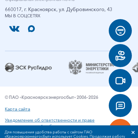
660017, г. Красноярск, ул. Дубровинского, 43
МЫ В СОЦСЕТЯХ
© ПАО «Красноярскэнергосбыт» 2006-2026
Карта сайта
Уведомление об ответственности и праве
интеллектуальной собственности
Для повышения удобства работы с сайтом ПАО
«Красноярскэнергосбыт» использует Cookies. Продолжая работу
Политика ПАО «Красноярскэнергосбыт» в отношении