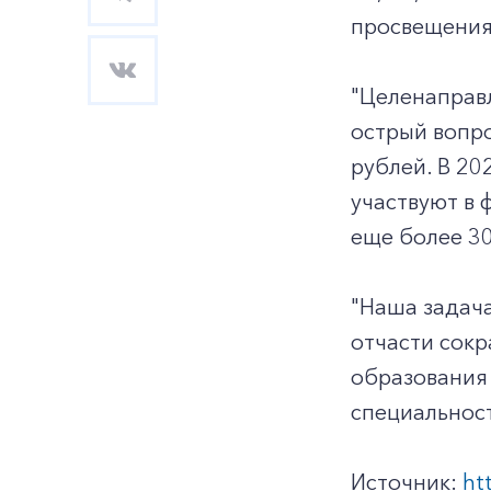
просвещения 
"Целенаправ
острый вопро
рублей. В 20
участвуют в 
еще более 30
"Наша задача
отчасти сокр
образования 
специальност
Источник:
ht