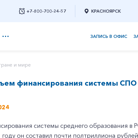
+7-800-700-24-57
КРАСНОЯРСК
ЗАПИСЬ В ОФИС
З
+7-800-700-24-57
тране и мире
ем финансирования системы СПО з
Заказать обратный звонок
024
ирования системы среднего образования в РФ
3 году он составил почти полтриллиона рубле