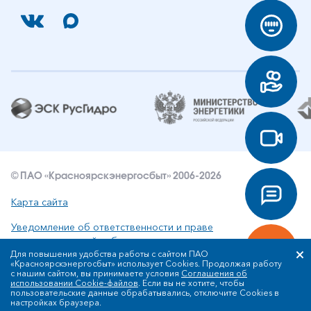
© ПАО «Красноярскэнергосбыт» 2006-2026
Карта сайта
Уведомление об ответственности и праве
интеллектуальной собственности
Для повышения удобства работы с сайтом ПАО
«Красноярскэнергосбыт» использует Cookies. Продолжая работу
Политика ПАО «Красноярскэнергосбыт» в отношении
с нашим сайтом, вы принимаете условия
Соглашения об
обработки персональных данных
использовании Cookie-файлов
. Если вы не хотите, чтобы
пользовательские данные обрабатывались, отключите Cookies в
настройках браузера.