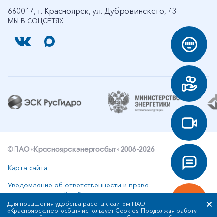
660017, г. Красноярск, ул. Дубровинского, 43
МЫ В СОЦСЕТЯХ
© ПАО «Красноярскэнергосбыт» 2006-2026
Карта сайта
Уведомление об ответственности и праве
интеллектуальной собственности
Для повышения удобства работы с сайтом ПАО
«Красноярскэнергосбыт» использует Cookies. Продолжая работу
Политика ПАО «Красноярскэнергосбыт» в отношении