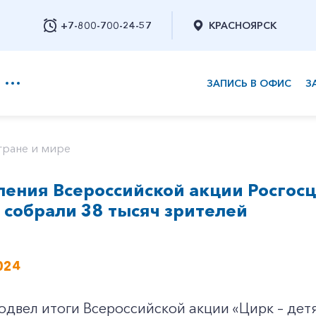
+7-800-700-24-57
КРАСНОЯРСК
ЗАПИСЬ В ОФИС
З
+7-800-700-24-57
тране и мире
ения Всероссийской акции Росгосци
Заказать обратный звонок
 собрали 38 тысяч зрителей
024
одвел итоги Всероссийской акции «Цирк – детя