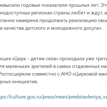
евысили годовые показатели прошлых лет. Это 
нодоступных регионах страны любят и ждут, а
мпания намерена продолжать реализацию свои
 качества детского и молодежного досуга».
акция «Цирк – детям села» проходила уже трети
я маленьких зрителей в самых отдаленных на
 Росгосцирком совместно с АНО «Цирковой ма
рных инициатив.
tps://culture.gov.ru/press/news/predstavleniya_