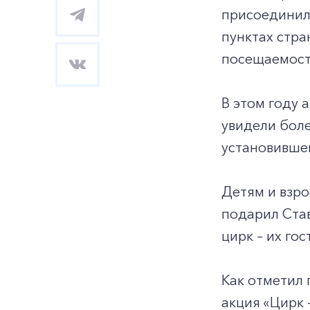
присоединил
пунктах стра
посещаемости
В этом году 
увидели боле
установившег
Детям и взро
подарил Став
цирк – их го
Как отметил 
акция «Цирк 