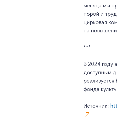
месяца мы пр
порой и труд
цирковая ко
на повышение
***
В 2024 году 
доступным дл
реализуется
фонда культу
Источник:
ht