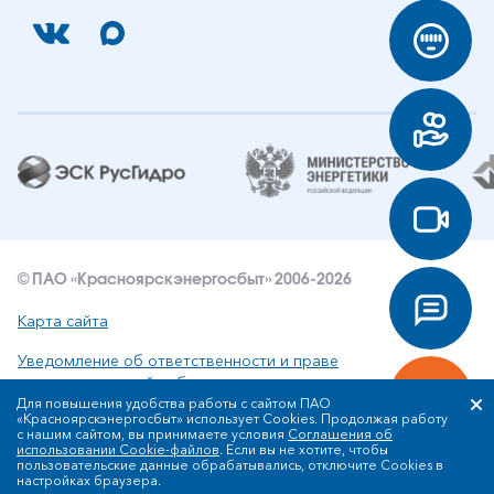
© ПАО «Красноярскэнергосбыт» 2006-2026
Карта сайта
Уведомление об ответственности и праве
интеллектуальной собственности
Для повышения удобства работы с сайтом ПАО
«Красноярскэнергосбыт» использует Cookies. Продолжая работу
Политика ПАО «Красноярскэнергосбыт» в отношении
с нашим сайтом, вы принимаете условия
Соглашения об
обработки персональных данных
использовании Cookie-файлов
. Если вы не хотите, чтобы
пользовательские данные обрабатывались, отключите Cookies в
настройках браузера.