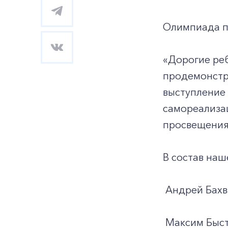
Олимпиада пр
«Дорогие реб
продемонстр
выступление 
самореализац
просвещения
В состав на
Андрей Бахва
Максим Быстр