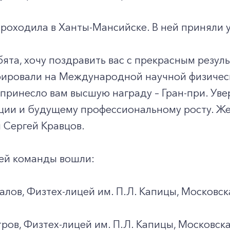
оходила в Ханты-Мансийске. В ней приняли уч
ята, хочу поздравить вас с прекрасным резул
ировали на Международной научной физичес
принесло вам высшую награду – Гран-при. Увер
ии и будущему профессиональному росту. Жел
 Сергей Кравцов.
шей команды вошли:
лов, Физтех-лицей им. П.Л. Капицы, Московск
ов, Физтех-лицей им. П.Л. Капицы, Московска