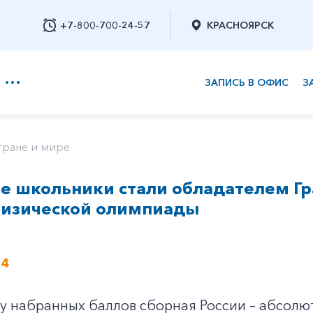
+7-800-700-24-57
КРАСНОЯРСК
ЗАПИСЬ В ОФИС
З
+7-800-700-24-57
тране и мире
ие школьники стали обладателем Г
Заказать обратный звонок
физической олимпиады
24
ву набранных баллов сборная России – абсол