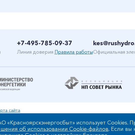
+7-495-785-09-37
kes@rushydro
н
Линия доверия
Правила работы
Официальная эле
рта сайта
уальной собственности
О «Красноярскэнергосбыт» использует Cookies. П
шения об использовании Cookie-файлов
. Если вы
 обработки персональных данных