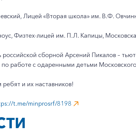
вский, Лицей «Вторая школа» им. В.Ф. Овчин
ус, Физтех-лицей им. П.Л. Капицы, Московска
ь российской сборной Арсений Пикалов – тью
по работе с одаренными детьми Московского 
ребят и их наставников!
tps://t.me/minprosrf/8198
СТИ