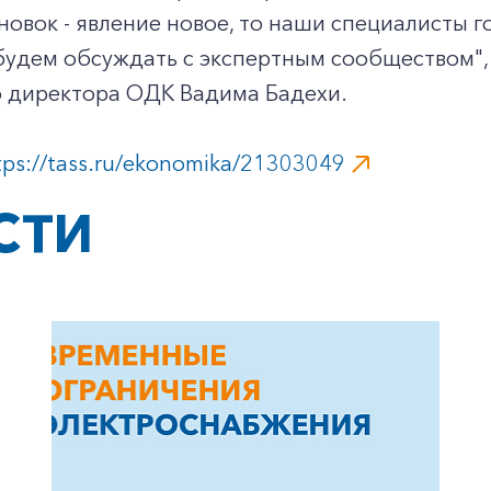
новок - явление новое, то наши специалисты 
удем обсуждать с экспертным сообществом", -
о директора ОДК Вадима Бадехи.
tps://tass.ru/ekonomika/21303049
+7-800-700-24-57
Частным клиентам
СТИ
Корпоративным клиентам
Заказать обратный звонок