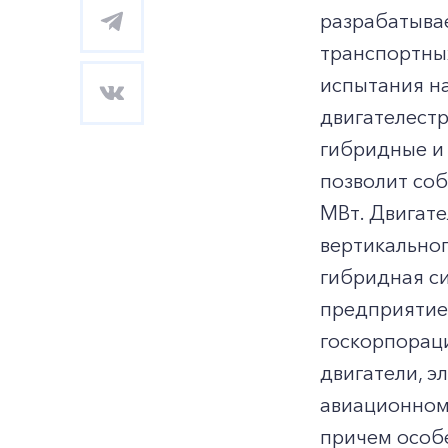
разрабатыва
транспортны
испытания на
двигателест
гибридные и
позволит соб
МВт. Двигате
вертикальног
гибридная си
предприятием
госкорпораци
двигатели, э
авиационном 
причем особе