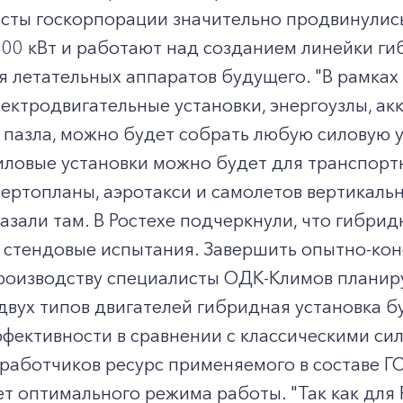
сты госкорпорации значительно продвинулись
00 кВт и работают над созданием линейки ги
я летательных аппаратов будущего. "В рамках
ектродвигательные установки, энергоузлы, акк
 пазла, можно будет собрать любую силовую 
иловые установки можно будет для транспорт
ертопланы, аэротакси и самолетов вертикальн
сказали там. В Ростехе подчеркнули, что гибри
стендовые испытания. Завершить опытно-конс
роизводству специалисты ОДК-Климов планир
вух типов двигателей гибридная установка б
фективности в сравнении с классическими си
работчиков ресурс применяемого в составе Г
ет оптимального режима работы. "Так как для