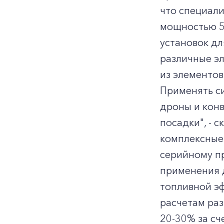
что специали
мощностью 5
установок дл
различные эл
из элементов
Применять с
дроны и конв
посадки", - 
комплексные 
серийному п
применения д
топливной эф
расчетам раз
20-30% за сч