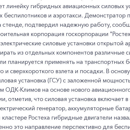
ет линейку гибридных авиационных силовых у
х беспилотников и аэротакси. Демонстратор 
 стенде, подтвердил надежную работу, сообщ
роительная корпорация госкорпорации "Росте
 электрические силовые установки открытой 
ирать из отдельных компонентов различные с
ли планируется применять на транспортных б
о и сверхкороткого взлета и посадки. В осно
ловая установка (ГСУ) с заложенной мощность
 ОДК-Климов на основе нового авиационного 
и, отметив, что силовая установка включает в
лектрический генератор, аккумуляторные бата
кластере Ростеха гибридные двигатели назва
нно это направление перспективно для беспи