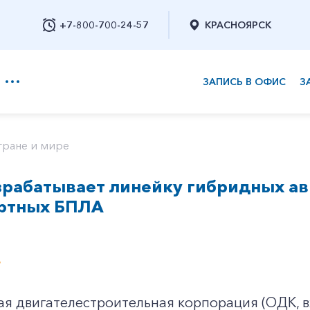
+7-800-700-24-57
КРАСНОЯРСК
ЗАПИСЬ В ОФИС
З
+7-800-700-24-57
тране и мире
зрабатывает линейку гибридных ав
Заказать обратный звонок
ортных БПЛА
4
 двигателестроительная корпорация (ОДК, вх