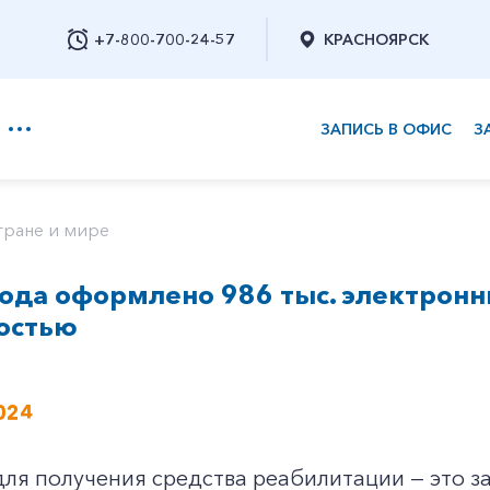
+7-800-700-24-57
КРАСНОЯРСК
ЗАПИСЬ В ОФИС
З
+7-800-700-24-57
тране и мире
года оформлено 986 тыс. электрон
Заказать обратный звонок
остью
024
ля получения средства реабилитации — это за