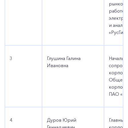
рынков 
работе 
электро
и анали
«РусГид
3
Глушина Галина
Начальн
Ивановна
сопров
корпора
Обществ
корпора
ПАО «Ру
4
Дуров Юрий
Главный
Геннадиевич
корпора