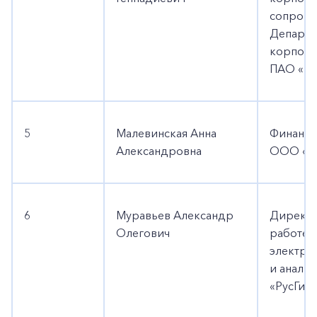
сопрово
Департа
корпора
ПАО «Ру
5
Малевинская Анна
Финансо
Александровна
ООО «Э
6
Муравьев Александр
Директо
Олегович
работе 
электро
и анали
«РусГид