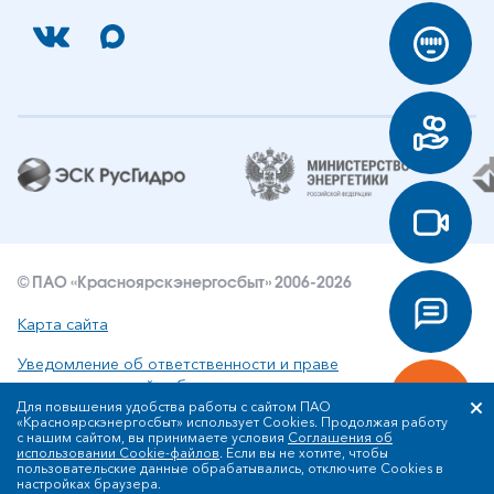
© ПАО «Красноярскэнергосбыт» 2006-2026
Карта сайта
Уведомление об ответственности и праве
интеллектуальной собственности
Для повышения удобства работы с сайтом ПАО
«Красноярскэнергосбыт» использует Cookies. Продолжая работу
Политика ПАО «Красноярскэнергосбыт» в отношении
с нашим сайтом, вы принимаете условия
Соглашения об
обработки персональных данных
использовании Cookie-файлов
. Если вы не хотите, чтобы
пользовательские данные обрабатывались, отключите Cookies в
настройках браузера.