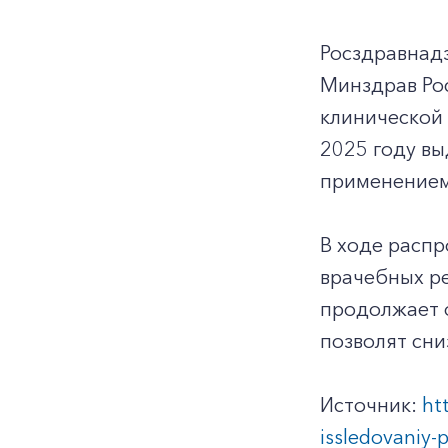
Росздравнад
Минздрав Ро
клинической 
2025 году вы
применением
В ходе расп
врачебных ре
продолжает о
позволят сни
Источник:
ht
issledovaniy-