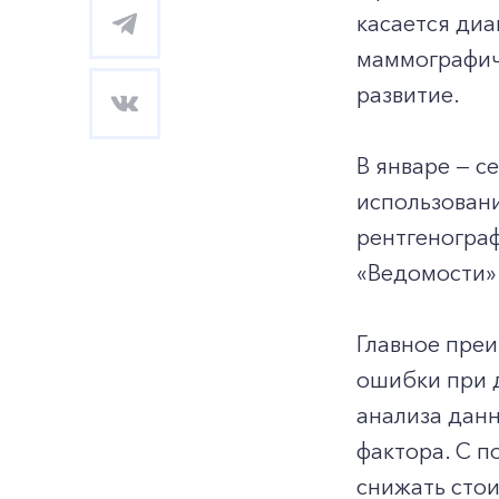
касается диа
маммографиче
развитие.
В январе — с
использован
рентгенограф
«Ведомости»
Главное преи
ошибки при 
анализа данн
фактора. С 
снижать стои