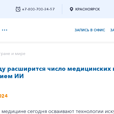
+7-800-700-24-57
КРАСНОЯРСК
ЗАПИСЬ В ОФИС
З
+7-800-700-24-57
тране и мире
ду расширится число медицинских 
Заказать обратный звонок
ием ИИ
024
 медицине сегодня осваивают технологии иск