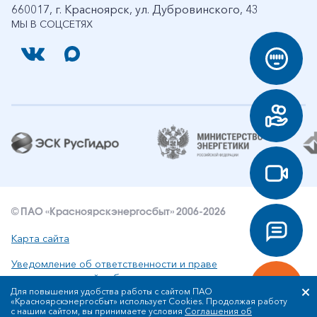
660017, г. Красноярск, ул. Дубровинского, 43
МЫ В СОЦСЕТЯХ
© ПАО «Красноярскэнергосбыт» 2006-2026
Карта сайта
Уведомление об ответственности и праве
интеллектуальной собственности
Для повышения удобства работы с сайтом ПАО
«Красноярскэнергосбыт» использует Cookies. Продолжая работу
Политика ПАО «Красноярскэнергосбыт» в отношении
с нашим сайтом, вы принимаете условия
Соглашения об