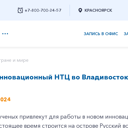
+7-800-700-24-57
КРАСНОЯРСК
ЗАПИСЬ В ОФИС
З
+7-800-700-24-57
тране и мире
нновационный НТЦ во Владивостоке
Заказать обратный звонок
2024
 ученых привлекут для работы в новом иннова
стоящее время строится на острове Русский в