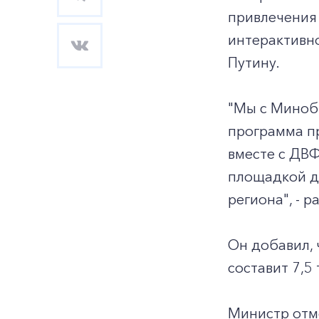
привлечения
интерактивно
Путину.
"Мы с Миноб
программа пр
вместе с ДВФ
площадкой д
региона", - р
Он добавил, 
составит 7,5
Министр отме