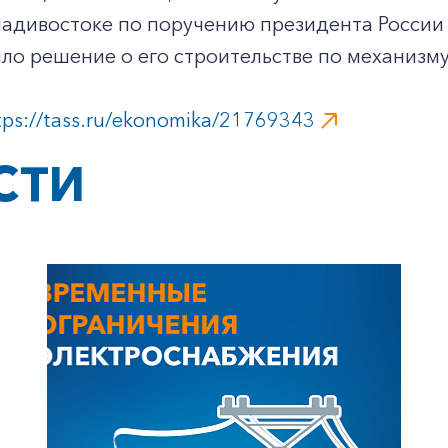
ладивостоке по поручению президента России
ло решение о его строительстве по механизм
tps://tass.ru/ekonomika/21769343
СТИ
+7-800-700-24-57
Частным клиентам
Корпоративным клиентам