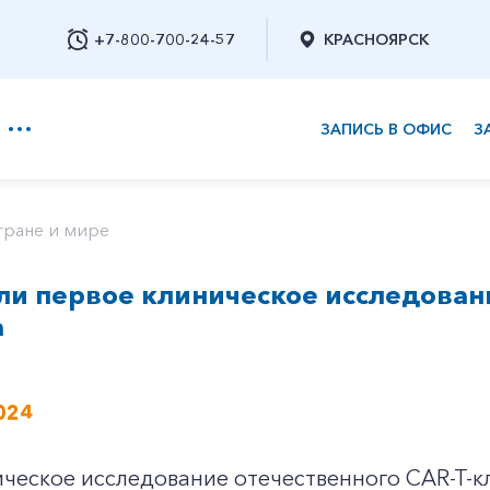
+7-800-700-24-57
КРАСНОЯРСК
ЗАПИСЬ В ОФИС
З
+7-800-700-24-57
тране и мире
ли первое клиническое исследован
Заказать обратный звонок
а
024
ческое исследование отечественного CAR-T-к