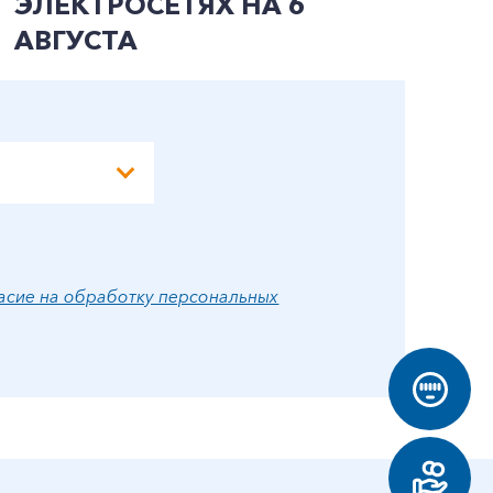
ЭЛЕКТРОСЕТЯХ НА 6
Э
АВГУСТА
А
асие на обработку персональных