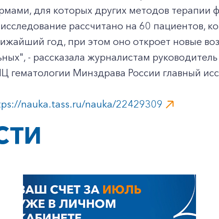
рмами, для которых других методов терапии ф
исследование рассчитано на 60 пациентов, к
ижайший год, при этом оно откроет новые во
ных", - рассказала журналистам руководител
Ц гематологии Минздрава России главный исс
tps://nauka.tass.ru/nauka/22429309
СТИ
+7-800-700-24-57
Частным клиентам