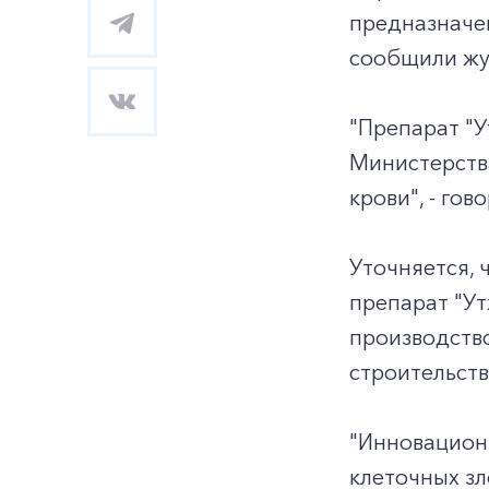
предназначен
сообщили жу
"Препарат "
Министерств
крови", - го
Уточняется, 
препарат "Ут
производств
строительств
"Инновацион
клеточных зл