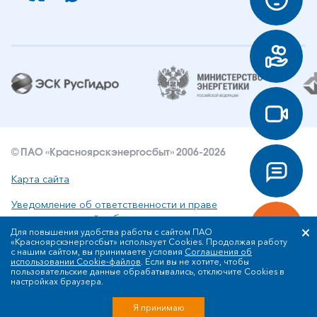
© ПАО «Красноярскэнергосбыт» 2006-2026
Карта сайта
Уведомление об ответственности и праве
интеллектуальной собственности
Для повышения удобства работы с сайтом ПАО
«Красноярскэнергосбыт» использует Cookies. Продолжая работу
Политика ПАО «Красноярскэнергосбыт» в отношении
с нашим сайтом, вы принимаете условия
Соглашения об
обработки персональных данных
использовании Cookie-файлов
. Если вы не хотите, чтобы
пользовательские данные обрабатывались, отключите Cookies в
настройках браузера.
Разработка сайта
Я принимаю