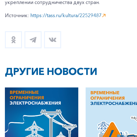
укреплении сотрудничества двух стран.
Источник:
https://tass.ru/kultura/22529487
+7-800-700-24-57
Частным клиентам
Корпоративным клиентам
ДРУГИЕ НОВОСТИ
Заказать обратный звонок