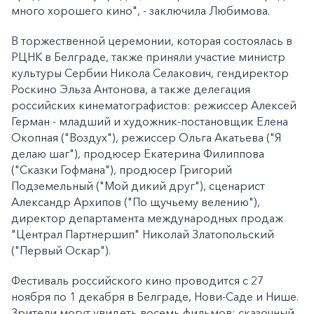
много хорошего кино", - заключила Любимова.
В торжественной церемонии, которая состоялась в
РЦНК в Белграде, также приняли участие министр
культуры Сербии Никола Селакович, гендиректор
Роскино Эльза Антонова, а также делегация
российских кинематографистов: режиссер Алексей
Герман - младший и художник-постановщик Елена
Окопная ("Воздух"), режиссер Ольга Акатьева ("Я
делаю шаг"), продюсер Екатерина Филиппова
("Сказки Гофмана"), продюсер Григорий
Подземельный ("Мой дикий друг"), сценарист
Александр Архипов ("По щучьему велению"),
директор департамента международных продаж
"Централ Партнершип" Николай Златопольский
("Первый Оскар").
Фестиваль российского кино проводится с 27
ноября по 1 декабря в Белграде, Нови-Саде и Нише.
Зрители могут увидеть восемь фильмов: сказочный