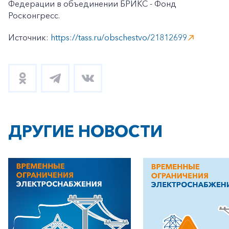
Федерации в объединении БРИКС - Фонд
Росконгресс.
Источник:
https://tass.ru/obschestvo/21812699
+7-800-700-24-57
Частным клиентам
Корпоративным клиентам
Заказать обратный звонок
ДРУГИЕ НОВОСТИ