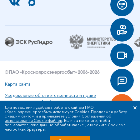
© ПАО «Красноярскэнергосбыт» 2006-2026
Карта сайта
Уведомление об ответственности и праве
интеллектуальной собственности
Для повышения удобства работы с сайтом ПАО
«Красноярскэнергосбыт» использует Cookies. Продолжая работу
Политика ПАО «Красноярскэнергосбыт» в отношении
с нашим сайтом, вы принимаете условия
Соглашения об
обработки персональных данных
использовании Cookie-файлов
. Если вы не хотите, чтобы
пользовательские данные обрабатывались, отключите Cookies в
настройках браузера.
Разработка сайта