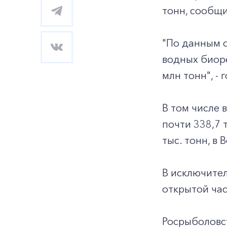
тонн, сообщ
"По данным 
водных биоре
млн тонн", -
В том числе 
почти 338,7 
тыс. тонн, в 
В исключител
открытой час
Росрыболовст