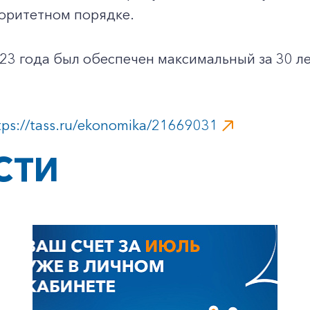
иоритетном порядке.
23 года был обеспечен максимальный за 30 ле
tps://tass.ru/ekonomika/21669031
СТИ
+7-800-700-24-57
Частным клиентам