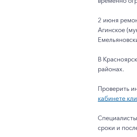
временно огр
2 июня ремон
Агинское (му
Емельяновски
В Красноярс
районах.
Проверить и
кабинете кл
Специалисты
сроки и пос