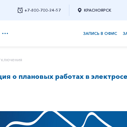
+7-800-700-24-57
КРАСНОЯРСК
ЗАПИСЬ В ОФИС
З
+7-800-700-24-57
тключения
я о плановых работах в электросе
Заказать обратный звонок