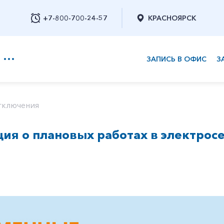
+7-800-700-24-57
КРАСНОЯРСК
ЗАПИСЬ В ОФИС
З
+7-800-700-24-57
тключения
я о плановых работах в электросе
Заказать обратный звонок