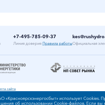
+7-495-785-09-37
kes@rushydro
н
Линия доверия
Правила работы
Официальная эле
рта сайта
уальной собственности
О «Красноярскэнергосбыт» использует Cookies. П
шения об использовании Cookie-файлов
. Если вы