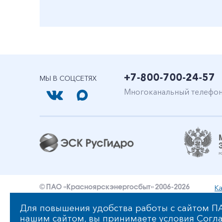
+7-800-700-24-57
МЫ В СОЦСЕТЯХ
Многоканальный телефо
Ка
© ПАО «Красноярскэнергосбыт» 2006-2026
Уведомление об ответственности и праве интеллект
Для повышения удобства работы с сайтом ПА
нашим сайтом, вы принимаете условия
Согла