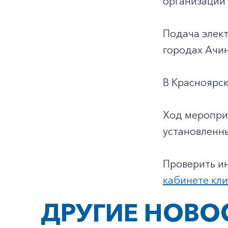
организаций
Подача элект
городах Ачин
В Красноярск
Ход меропри
установленн
Проверить и
кабинете кл
ДРУГИЕ НОВО