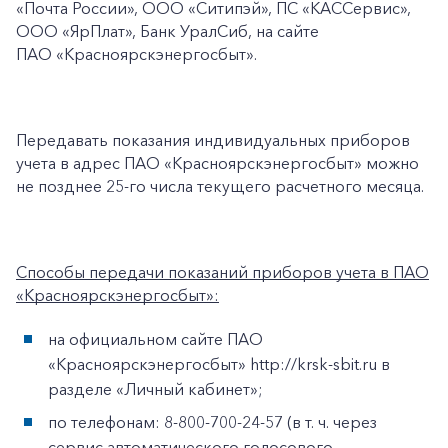
«Почта России», ООО «Ситипэй», ПС «КАССервис»,
ООО «ЯрПлат», Банк УралСиб, на сайте
ПАО «Красноярскэнергосбыт».
Передавать показания индивидуальных приборов
+7-800-700-24-57
Частным клиентам
учета в адрес ПАО «Красноярскэнергосбыт» можно
не позднее 25-го числа текущего расчетного месяца.
Корпоративным клиентам
Способы передачи показаний приборов учета в ПАО
Заказать обратный звонок
«Красноярскэнергосбыт»:
на официальном сайте ПАО
«Красноярскэнергосбыт» http://krsk-sbit.ru в
разделе «Личный кабинет»;
по телефонам: 8-800-700-24-57 (в т. ч. через
сервис автоматического голосового