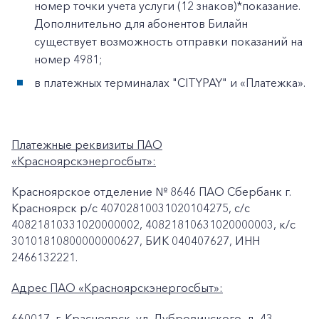
номер точки учета услуги (12 знаков)*показание.
Дополнительно для абонентов Билайн
существует возможность отправки показаний на
номер 4981;
в платежных терминалах "CITYPAY" и «Платежка».
Платежные реквизиты ПАО
«Красноярскэнергосбыт»:
Красноярское отделение № 8646 ПАО Сбербанк г.
Красноярск p/c 40702810031020104275, с/с
40821810331020000002, 40821810631020000003, к/c
30101810800000000627, БИК 040407627, ИНН
2466132221.
Адрес ПАО «Красноярскэнергосбыт»:
660017, г. Красноярск, ул. Дубровинского, д. 43