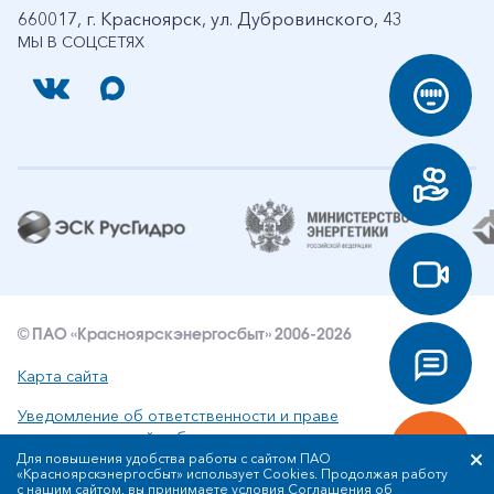
660017, г. Красноярск, ул. Дубровинского, 43
МЫ В СОЦСЕТЯХ
© ПАО «Красноярскэнергосбыт» 2006-2026
Карта сайта
Уведомление об ответственности и праве
интеллектуальной собственности
Для повышения удобства работы с сайтом ПАО
«Красноярскэнергосбыт» использует Cookies. Продолжая работу
Политика ПАО «Красноярскэнергосбыт» в отношении
с нашим сайтом, вы принимаете условия
Соглашения об