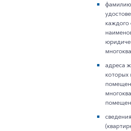
фамилию,
удостове
каждого 
наименов
юридичес
многоква
адреса ж
которых 
помещени
многоква
помещени
сведения
(квартир