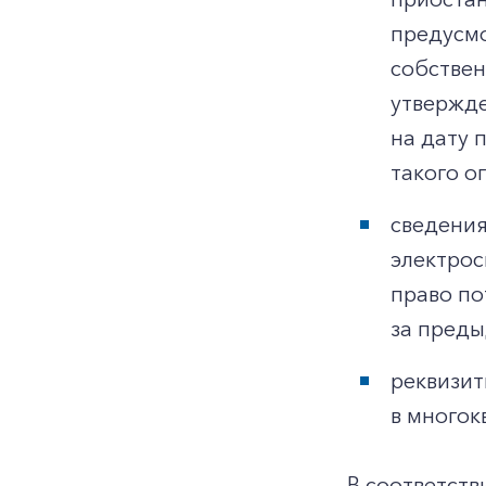
предусмо
собствен
утвержде
на дату 
такого о
сведения
электрос
право по
за преды
реквизит
в многок
В соответств