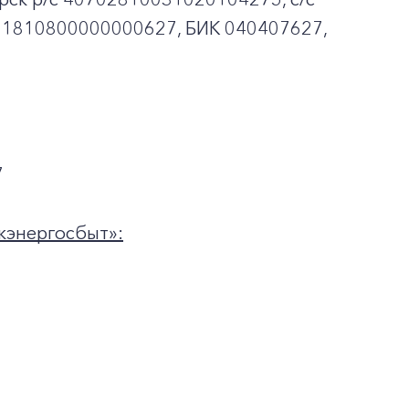
01810800000000627, БИК 040407627,
7
кэнергосбыт»: