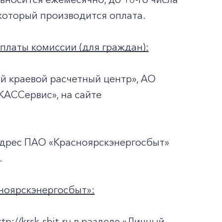
который производится оплата.
платы комиссии (для граждан):
й краевой расчетный центр», АО
КАССервис», на сайте
адрес ПАО «Красноярскэнергосбыт»
.
ноярскэнергосбыт»:
://krsk-sbit.ru в разделе «Личный