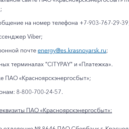
;
общение на номер телефона +7-903-767-29-39
ссенджер Viber;
ронной почте
energy@es.krasnoyarsk.ru
;
ных терминалах "CITYPAY" и «Платежка».
ке ПАО «Красноярскэнергосбыт»;
онам: 8-800-700-24-57.
еквизиты ПАО «Красноярскэнергосбыт»:
е отделение № 8646 ПАО Сбербанк г. Красноя