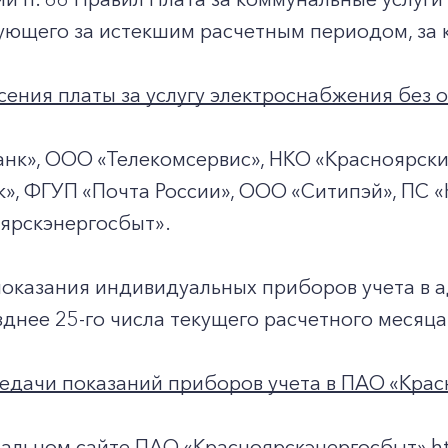
+7-800-700-24-57
Частным клиентам
ующего за истекшим расчетным периодом, за 
Корпоративным клиентам
ения платы за услугу электроснабжения без о
Заказать обратный звонок
нк», ООО «Телекомсервис», НКО «Красноярски
», ФГУП «Почта России», ООО «Ситипэй», ПС «
ярскэнергосбыт».
показания индивидуальных приборов учета в 
днее 25-го числа текущего расчетного месяца
едачи показаний приборов учета в ПАО «Крас
альном сайте ПАО «Красноярскэнергосбыт» http