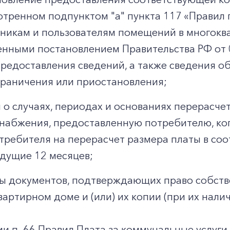
тренном подпунктом "а" пункта 117 «Правил 
никам и пользователям помещений в многокв
нными постановлением Правительства РФ от 0
предоставления сведений, а также сведения о
граничения или приостановления;
 о случаях, периодах и основаниях перерасчет
набжения, предоставленную потребителю, к
требителя на перерасчет размера платы в со
дущие 12 месяцев;
ы документов, подтверждающих право собст
вартирном доме и (или) их копии (при их налич
ии п. 66 Правил Плата за коммунальные услуги