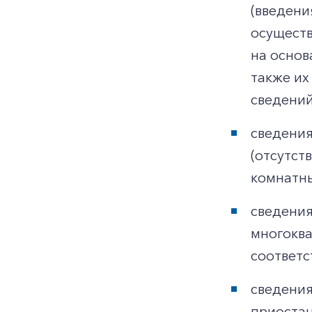
(введени
осуществ
на основ
также их
сведений
сведения
(отсутст
комнатны
сведения
многоква
соответс
сведения
приостан