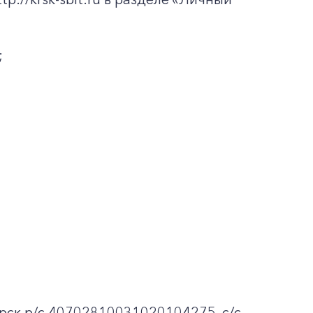
;
рск p/c 40702810031020104275, с/с