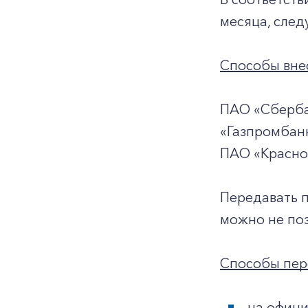
месяца, след
Способы внес
ПАО «Сберба
«Газпромбанк
ПАО «Красно
Передавать 
можно не поз
Способы пер
на офици