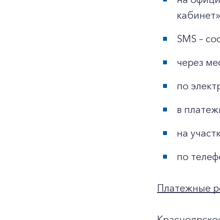
кабинет»
SMS – со
через ме
по элект
в платеж
на участ
по телеф
Платежные р
Красноярско