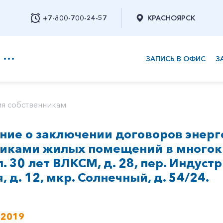
+7-800-700-24-57
КРАСНОЯРСК
ЗАПИСЬ В ОФИС
З
+7-800-700-24-57
я собственникам
ие о заключении договоров энерг
Заказать обратный звонок
никами жилых помещений в многок
ул. 30 лет ВЛКСМ, д. 28, пер. Индустр
 д. 12, мкр. Солнечный, д. 54/24.
 2019