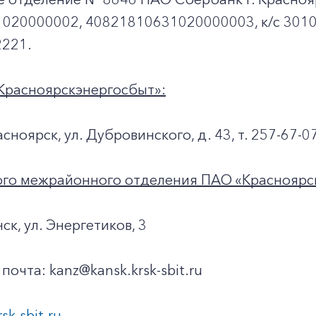
020000002, 40821810631020000003, к/c 301
221.
Красноярскэнергосбыт»:
асноярск, ул. Дубровинского, д. 43, т. 257-67-0
ого межрайонного отделения ПАО «Красноярс
нск, ул. Энергетиков, 3
почта: kanz@kansk.krsk-sbit.ru
rsk-sbit.ru