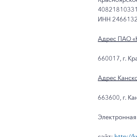
40821810331
ИНН 2466132
Адрес ПАО «
660017, г. Кр
Адрес Канск
663600, г. Ка
Электронная 
сайт:
http://k